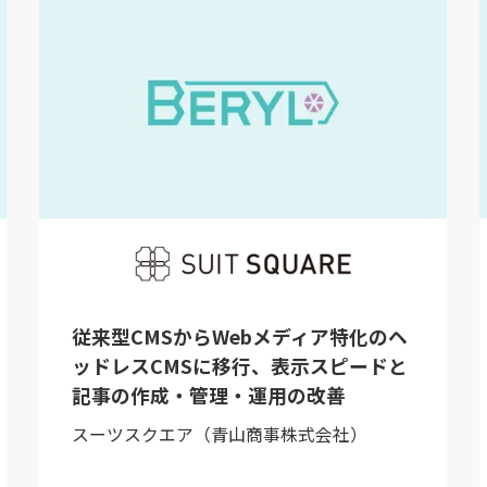
特化のヘ
見出しがはいります見出しがはいり
ードと
す見出しがはいります
その15株式会社
）