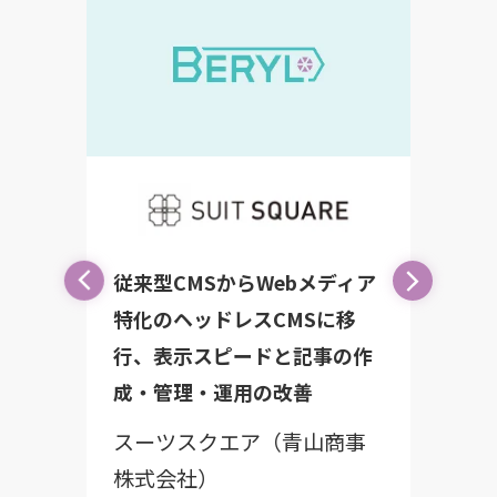
従来型CMSからW
型CMSからWebメディア
特化のヘッドレス
のヘッドレスCMSに移
行、表示スピード
、表示スピードと記事の作
成・管理・運用の
・管理・運用の改善
スーツスクエア
ーツスクエア（青山商事
株式会社）
式会社）